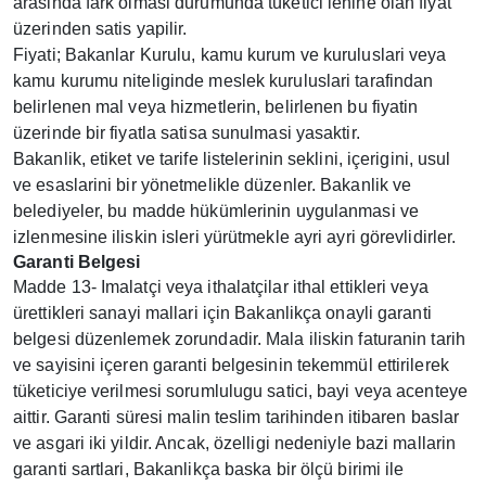
arasinda fark olmasi durumunda tüketici lehine olan fiyat
üzerinden satis yapilir.
Fiyati; Bakanlar Kurulu, kamu kurum ve kuruluslari veya
kamu kurumu niteliginde meslek kuruluslari tarafindan
belirlenen mal veya hizmetlerin, belirlenen bu fiyatin
üzerinde bir fiyatla satisa sunulmasi yasaktir.
Bakanlik, etiket ve tarife listelerinin seklini, içerigini, usul
ve esaslarini bir yönetmelikle düzenler. Bakanlik ve
belediyeler, bu madde hükümlerinin uygulanmasi ve
izlenmesine iliskin isleri yürütmekle ayri ayri görevlidirler.
Garanti Belgesi
Madde 13- Imalatçi veya ithalatçilar ithal ettikleri veya
ürettikleri sanayi mallari için Bakanlikça onayli garanti
belgesi düzenlemek zorundadir. Mala iliskin faturanin tarih
ve sayisini içeren garanti belgesinin tekemmül ettirilerek
tüketiciye verilmesi sorumlulugu satici, bayi veya acenteye
aittir. Garanti süresi malin teslim tarihinden itibaren baslar
ve asgari iki yildir. Ancak, özelligi nedeniyle bazi mallarin
garanti sartlari, Bakanlikça baska bir ölçü birimi ile