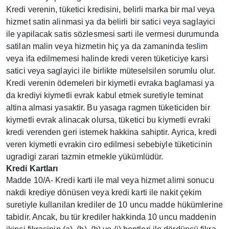
Kredi verenin, tüketici kredisini, belirli marka bir mal veya
hizmet satin alinmasi ya da belirli bir satici veya saglayici
ile yapilacak satis sözlesmesi sarti ile vermesi durumunda
satilan malin veya hizmetin hiç ya da zamaninda teslim
veya ifa edilmemesi halinde kredi veren tüketiciye karsi
satici veya saglayici ile birlikte müteselsilen sorumlu olur.
Kredi verenin ödemeleri bir kiymetli evraka baglamasi ya
da krediyi kiymetli evrak kabul etmek suretiyle teminat
altina almasi yasaktir. Bu yasaga ragmen tüketiciden bir
kiymetli evrak alinacak olursa, tüketici bu kiymetli evraki
kredi verenden geri istemek hakkina sahiptir. Ayrica, kredi
veren kiymetli evrakin ciro edilmesi sebebiyle tüketicinin
ugradigi zarari tazmin etmekle yükümlüdür.
Kredi Kartları
Madde 10/A- Kredi karti ile mal veya hizmet alimi sonucu
nakdi krediye dönüsen veya kredi karti ile nakit çekim
suretiyle kullanilan krediler de 10 uncu madde hükümlerine
tabidir. Ancak, bu tür krediler hakkinda 10 uncu maddenin