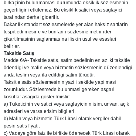
birkaçinin bulunmamasi durumunda eksiklik sözlesmenin
geçerliligini etkilemez. Bu eksiklik satici veya saglayici
tarafindan derhal giderilir.
Bakanlik standart sözlesmelerde yer alan haksiz sartlarin
tespit edilmesine ve bunlarin sözlesme metninden
çikartilmasinin saglanmasina iliskin usul ve esaslari
belirler.
Taksitle Satış
Madde 6/A- Taksitle satis, satim bedelinin en az iki taksitle
ödendigi ve malin veya hizmetin sözlesmenin düzenlendigi
anda teslim veya ifa edildigi satim türüdür.
Taksitle satis sözlesmesinin yazili sekilde yapilmasi
zorunludur. Sözlesmede bulunmasi gereken asgari
kosullar asagida gösterilmistir:
a) Tüketicinin ve satici veya saglayicinin isim, unvan, açik
adresleri ve varsa erisim bilgileri,
b) Malin veya hizmetin Türk Lirasi olarak vergiler dahil
pesin satis fiyati,
c) Vadeye göre faiz ile birlikte ödenecek Türk Lirasi olarak