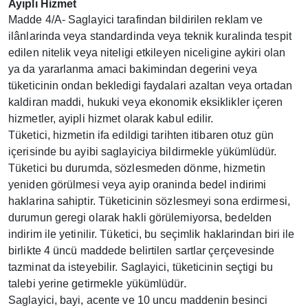
Ayıplı Hizmet
Madde 4/A- Saglayici tarafindan bildirilen reklam ve
ilânlarinda veya standardinda veya teknik kuralinda tespit
edilen nitelik veya niteligi etkileyen niceligine aykiri olan
ya da yararlanma amaci bakimindan degerini veya
tüketicinin ondan bekledigi faydalari azaltan veya ortadan
kaldiran maddi, hukuki veya ekonomik eksiklikler içeren
hizmetler, ayipli hizmet olarak kabul edilir.
Tüketici, hizmetin ifa edildigi tarihten itibaren otuz gün
içerisinde bu ayibi saglayiciya bildirmekle yükümlüdür.
Tüketici bu durumda, sözlesmeden dönme, hizmetin
yeniden görülmesi veya ayip oraninda bedel indirimi
haklarina sahiptir. Tüketicinin sözlesmeyi sona erdirmesi,
durumun geregi olarak hakli görülemiyorsa, bedelden
indirim ile yetinilir. Tüketici, bu seçimlik haklarindan biri ile
birlikte 4 üncü maddede belirtilen sartlar çerçevesinde
tazminat da isteyebilir. Saglayici, tüketicinin seçtigi bu
talebi yerine getirmekle yükümlüdür.
Saglayici, bayi, acente ve 10 uncu maddenin besinci