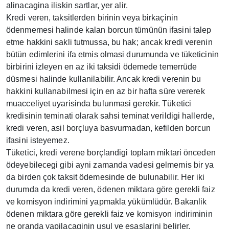
alinacagina iliskin sartlar, yer alir.
Kredi veren, taksitlerden birinin veya birkaçinin
ödenmemesi halinde kalan borcun tümünün ifasini talep
etme hakkini sakli tutmussa, bu hak; ancak kredi verenin
bütün edimlerini ifa etmis olmasi durumunda ve tüketicinin
birbirini izleyen en az iki taksidi ödemede temerrüde
düsmesi halinde kullanilabilir. Ancak kredi verenin bu
hakkini kullanabilmesi için en az bir hafta süre vererek
muacceliyet uyarisinda bulunmasi gerekir. Tüketici
kredisinin teminati olarak sahsi teminat verildigi hallerde,
kredi veren, asil borçluya basvurmadan, kefilden borcun
ifasini isteyemez.
Tüketici, kredi verene borçlandigi toplam miktari önceden
ödeyebilecegi gibi ayni zamanda vadesi gelmemis bir ya
da birden çok taksit ödemesinde de bulunabilir. Her iki
durumda da kredi veren, ödenen miktara göre gerekli faiz
ve komisyon indirimini yapmakla yükümlüdür. Bakanlik
ödenen miktara göre gerekli faiz ve komisyon indiriminin
ne oranda yapilacaginin usul ve esaslarini belirler.