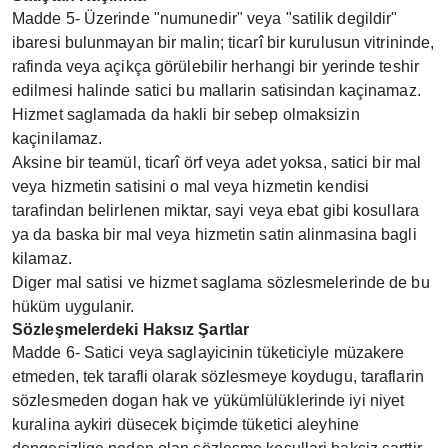
Madde 5- Üzerinde "numunedir" veya "satilik degildir"
ibaresi bulunmayan bir malin; ticarî bir kurulusun vitrininde,
rafinda veya açikça görülebilir herhangi bir yerinde teshir
edilmesi halinde satici bu mallarin satisindan kaçinamaz.
Hizmet saglamada da hakli bir sebep olmaksizin
kaçinilamaz.
Aksine bir teamül, ticarî örf veya adet yoksa, satici bir mal
veya hizmetin satisini o mal veya hizmetin kendisi
tarafindan belirlenen miktar, sayi veya ebat gibi kosullara
ya da baska bir mal veya hizmetin satin alinmasina bagli
kilamaz.
Diger mal satisi ve hizmet saglama sözlesmelerinde de bu
hüküm uygulanir.
Sözleşmelerdeki Haksız Şartlar
Madde 6- Satici veya saglayicinin tüketiciyle müzakere
etmeden, tek tarafli olarak sözlesmeye koydugu, taraflarin
sözlesmeden dogan hak ve yükümlülüklerinde iyi niyet
kuralina aykiri düsecek biçimde tüketici aleyhine