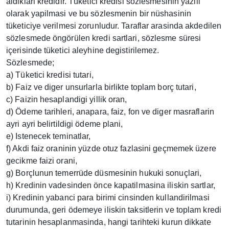
aldiklari kredidir. Tüketici kredisi sözlesmesinin yazili
olarak yapilmasi ve bu sözlesmenin bir nüshasinin
tüketiciye verilmesi zorunludur. Taraflar arasinda akdedilen
sözlesmede öngörülen kredi sartlari, sözlesme süresi
içerisinde tüketici aleyhine degistirilemez.
Sözlesmede;
a) Tüketici kredisi tutari,
b) Faiz ve diger unsurlarla birlikte toplam borç tutari,
c) Faizin hesaplandigi yillik oran,
d) Ödeme tarihleri, anapara, faiz, fon ve diger masraflarin
ayri ayri belirtildigi ödeme plani,
e) Istenecek teminatlar,
f) Akdi faiz oraninin yüzde otuz fazlasini geçmemek üzere
gecikme faizi orani,
g) Borçlunun temerrüde düsmesinin hukuki sonuçlari,
h) Kredinin vadesinden önce kapatilmasina iliskin sartlar,
i) Kredinin yabanci para birimi cinsinden kullandirilmasi
durumunda, geri ödemeye iliskin taksitlerin ve toplam kredi
tutarinin hesaplanmasinda, hangi tarihteki kurun dikkate