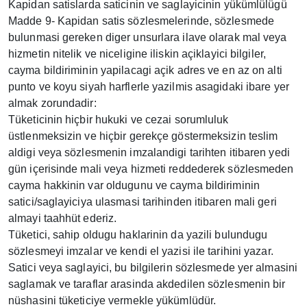
Kapidan satislarda saticinin ve saglayicinin yükümlülügü
Madde 9- Kapidan satis sözlesmelerinde, sözlesmede
bulunmasi gereken diger unsurlara ilave olarak mal veya
hizmetin nitelik ve niceligine iliskin açiklayici bilgiler,
cayma bildiriminin yapilacagi açik adres ve en az on alti
punto ve koyu siyah harflerle yazilmis asagidaki ibare yer
almak zorundadir:
Tüketicinin hiçbir hukuki ve cezai sorumluluk
üstlenmeksizin ve hiçbir gerekçe göstermeksizin teslim
aldigi veya sözlesmenin imzalandigi tarihten itibaren yedi
gün içerisinde mali veya hizmeti reddederek sözlesmeden
cayma hakkinin var oldugunu ve cayma bildiriminin
satici/saglayiciya ulasmasi tarihinden itibaren mali geri
almayi taahhüt ederiz.
Tüketici, sahip oldugu haklarinin da yazili bulundugu
sözlesmeyi imzalar ve kendi el yazisi ile tarihini yazar.
Satici veya saglayici, bu bilgilerin sözlesmede yer almasini
saglamak ve taraflar arasinda akdedilen sözlesmenin bir
nüshasini tüketiciye vermekle yükümlüdür.