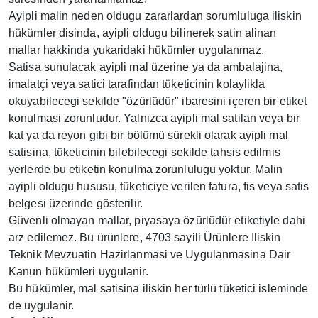
Ayipli malin neden oldugu zararlardan sorumluluga iliskin
hükümler disinda, ayipli oldugu bilinerek satin alinan
mallar hakkinda yukaridaki hükümler uygulanmaz.
Satisa sunulacak ayipli mal üzerine ya da ambalajina,
imalatçi veya satici tarafindan tüketicinin kolaylikla
okuyabilecegi sekilde "özürlüdür" ibaresini içeren bir etiket
konulmasi zorunludur. Yalnizca ayipli mal satilan veya bir
kat ya da reyon gibi bir bölümü sürekli olarak ayipli mal
satisina, tüketicinin bilebilecegi sekilde tahsis edilmis
yerlerde bu etiketin konulma zorunlulugu yoktur. Malin
ayipli oldugu hususu, tüketiciye verilen fatura, fis veya satis
belgesi üzerinde gösterilir.
Güvenli olmayan mallar, piyasaya özürlüdür etiketiyle dahi
arz edilemez. Bu ürünlere, 4703 sayili Ürünlere Iliskin
Teknik Mevzuatin Hazirlanmasi ve Uygulanmasina Dair
Kanun hükümleri uygulanir.
Bu hükümler, mal satisina iliskin her türlü tüketici isleminde
de uygulanir.