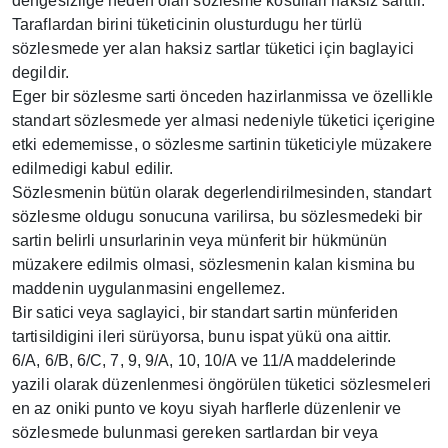
dengesizlige neden olan sözlesme kosullari haksiz sarttir.
Taraflardan birini tüketicinin olusturdugu her türlü
sözlesmede yer alan haksiz sartlar tüketici için baglayici
degildir.
Eger bir sözlesme sarti önceden hazirlanmissa ve özellikle
standart sözlesmede yer almasi nedeniyle tüketici içerigine
etki edememisse, o sözlesme sartinin tüketiciyle müzakere
edilmedigi kabul edilir.
Sözlesmenin bütün olarak degerlendirilmesinden, standart
sözlesme oldugu sonucuna varilirsa, bu sözlesmedeki bir
sartin belirli unsurlarinin veya münferit bir hükmünün
müzakere edilmis olmasi, sözlesmenin kalan kismina bu
maddenin uygulanmasini engellemez.
Bir satici veya saglayici, bir standart sartin münferiden
tartisildigini ileri sürüyorsa, bunu ispat yükü ona aittir.
6/A, 6/B, 6/C, 7, 9, 9/A, 10, 10/A ve 11/A maddelerinde
yazili olarak düzenlenmesi öngörülen tüketici sözlesmeleri
en az oniki punto ve koyu siyah harflerle düzenlenir ve
sözlesmede bulunmasi gereken sartlardan bir veya