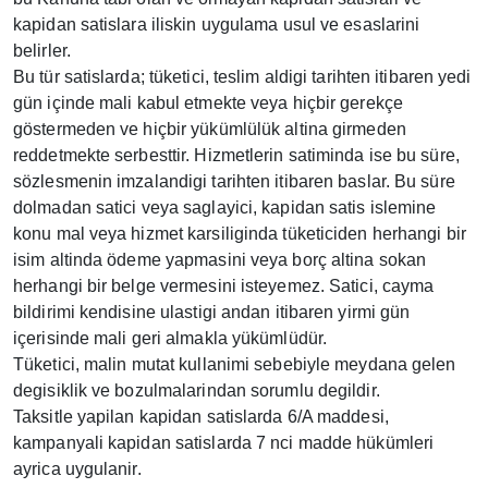
kapidan satislara iliskin uygulama usul ve esaslarini
belirler.
Bu tür satislarda; tüketici, teslim aldigi tarihten itibaren yedi
gün içinde mali kabul etmekte veya hiçbir gerekçe
göstermeden ve hiçbir yükümlülük altina girmeden
reddetmekte serbesttir. Hizmetlerin satiminda ise bu süre,
sözlesmenin imzalandigi tarihten itibaren baslar. Bu süre
dolmadan satici veya saglayici, kapidan satis islemine
konu mal veya hizmet karsiliginda tüketiciden herhangi bir
isim altinda ödeme yapmasini veya borç altina sokan
herhangi bir belge vermesini isteyemez. Satici, cayma
bildirimi kendisine ulastigi andan itibaren yirmi gün
içerisinde mali geri almakla yükümlüdür.
Tüketici, malin mutat kullanimi sebebiyle meydana gelen
degisiklik ve bozulmalarindan sorumlu degildir.
Taksitle yapilan kapidan satislarda 6/A maddesi,
kampanyali kapidan satislarda 7 nci madde hükümleri
ayrica uygulanir.