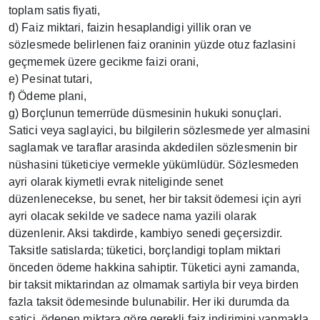
toplam satis fiyati,
d) Faiz miktari, faizin hesaplandigi yillik oran ve
sözlesmede belirlenen faiz oraninin yüzde otuz fazlasini
geçmemek üzere gecikme faizi orani,
e) Pesinat tutari,
f) Ödeme plani,
g) Borçlunun temerrüde düsmesinin hukuki sonuçlari.
Satici veya saglayici, bu bilgilerin sözlesmede yer almasini
saglamak ve taraflar arasinda akdedilen sözlesmenin bir
nüshasini tüketiciye vermekle yükümlüdür. Sözlesmeden
ayri olarak kiymetli evrak niteliginde senet
düzenlenecekse, bu senet, her bir taksit ödemesi için ayri
ayri olacak sekilde ve sadece nama yazili olarak
düzenlenir. Aksi takdirde, kambiyo senedi geçersizdir.
Taksitle satislarda; tüketici, borçlandigi toplam miktari
önceden ödeme hakkina sahiptir. Tüketici ayni zamanda,
bir taksit miktarindan az olmamak sartiyla bir veya birden
fazla taksit ödemesinde bulunabilir. Her iki durumda da
satici, ödenen miktara göre gerekli faiz indirimini yapmakla