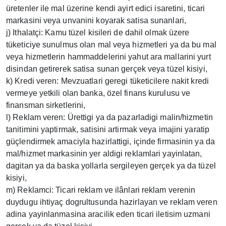
üretenler ile mal üzerine kendi ayirt edici isaretini, ticari
markasini veya unvanini koyarak satisa sunanlari,
j) Ithalatçi: Kamu tüzel kisileri de dahil olmak üzere
tüketiciye sunulmus olan mal veya hizmetleri ya da bu mal
veya hizmetlerin hammaddelerini yahut ara mallarini yurt
disindan getirerek satisa sunan gerçek veya tüzel kisiyi,
k) Kredi veren: Mevzuatlari geregi tüketicilere nakit kredi
vermeye yetkili olan banka, özel finans kurulusu ve
finansman sirketlerini,
l) Reklam veren: Ürettigi ya da pazarladigi malin/hizmetin
tanitimini yaptirmak, satisini artirmak veya imajini yaratip
güçlendirmek amaciyla hazirlattigi, içinde firmasinin ya da
mal/hizmet markasinin yer aldigi reklamlari yayinlatan,
dagitan ya da baska yollarla sergileyen gerçek ya da tüzel
kisiyi,
m) Reklamci: Ticari reklam ve ilânlari reklam verenin
duydugu ihtiyaç dogrultusunda hazirlayan ve reklam veren
adina yayinlanmasina aracilik eden ticari iletisim uzmani