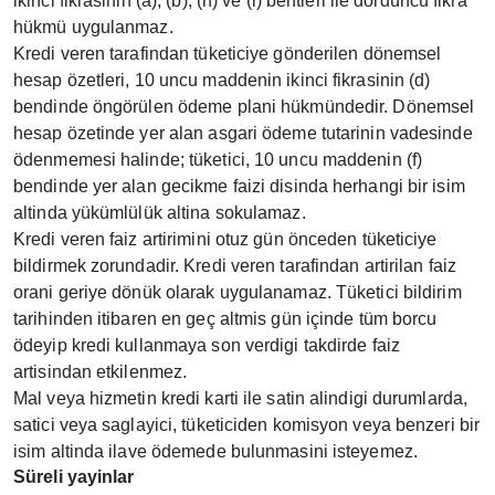
ikinci fikrasinin (a), (b), (h) ve (i) bentleri ile dördüncü fikra
hükmü uygulanmaz.
Kredi veren tarafindan tüketiciye gönderilen dönemsel
hesap özetleri, 10 uncu maddenin ikinci fikrasinin (d)
bendinde öngörülen ödeme plani hükmündedir. Dönemsel
hesap özetinde yer alan asgari ödeme tutarinin vadesinde
ödenmemesi halinde; tüketici, 10 uncu maddenin (f)
bendinde yer alan gecikme faizi disinda herhangi bir isim
altinda yükümlülük altina sokulamaz.
Kredi veren faiz artirimini otuz gün önceden tüketiciye
bildirmek zorundadir. Kredi veren tarafindan artirilan faiz
orani geriye dönük olarak uygulanamaz. Tüketici bildirim
tarihinden itibaren en geç altmis gün içinde tüm borcu
ödeyip kredi kullanmaya son verdigi takdirde faiz
artisindan etkilenmez.
Mal veya hizmetin kredi karti ile satin alindigi durumlarda,
satici veya saglayici, tüketiciden komisyon veya benzeri bir
isim altinda ilave ödemede bulunmasini isteyemez.
Süreli yayinlar