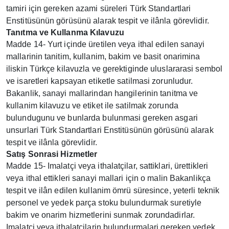
tamiri için gereken azami süreleri Türk Standartlari
Enstitüsünün görüsünü alarak tespit ve ilânla görevlidir.
Tanıtma ve Kullanma Kılavuzu
Madde 14- Yurt içinde üretilen veya ithal edilen sanayi
mallarinin tanitim, kullanim, bakim ve basit onarimina
iliskin Türkçe kilavuzla ve gerektiginde uluslararasi sembol
ve isaretleri kapsayan etiketle satilmasi zorunludur.
Bakanlik, sanayi mallarindan hangilerinin tanitma ve
kullanim kilavuzu ve etiket ile satilmak zorunda
bulundugunu ve bunlarda bulunmasi gereken asgari
unsurlari Türk Standartlari Enstitüsünün görüsünü alarak
tespit ve ilânla görevlidir.
Satış Sonrasi Hizmetler
Madde 15- Imalatçi veya ithalatçilar, sattiklari, ürettikleri
veya ithal ettikleri sanayi mallari için o malin Bakanlikça
tespit ve ilân edilen kullanim ömrü süresince, yeterli teknik
personel ve yedek parça stoku bulundurmak suretiyle
bakim ve onarim hizmetlerini sunmak zorundadirlar.
Imalatçi veya ithalatçilarin bulundurmalari gereken yedek