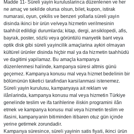
Madde 11- Süreli yayin kuruluslarinca düzenlenen ve her
ne amaç ve sekilde olursa olsun, bilet, kupon, istirak
numarasi, oyun, çekilis ve benzeri yollarla süreli yayin
disinda ikinci bir ürün ve/veya hizmetin verilmesinin
taahhüt edildigi durumlarda; kitap, dergi, ansiklopedi, afis,
bayrak, poster, sözlü veya görüntülü manyetik bant veya
optik disk gibi süreli yayincilik amaçlarina aykiri olmayan
kültürel ürünler disinda hiçbir mal ya da hizmetin taahhüdü
ve dagitimi yapilamaz. Bu amaçla kampanya
düzenlenmesi halinde, kampanya süresi altmis günü
geçemez. Kampanya konusu mal veya hizmet bedelinin bir
bölümünün tüketici tarafindan karsilanmasi istenemez.
Süreli yayin kurulusu, kampanyaya ait reklam ve
ilânlarinda, kampanya konusu mal veya hizmetin Türkiye
genelinde teslim ve ifa tarihlerine iliskin programini ilân
etmek ve kampanya konusu mal veya hizmetin teslim ve
ifasini, kampanyanin bitiminden itibaren otuz gün içinde
yerine getirmek zorundadir.
Kampanya süresince, süreli yayinin satis fiyati, ikinci ürün