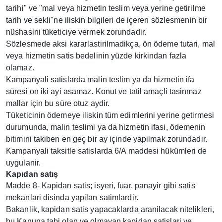
tarihi" ve "mal veya hizmetin teslim veya yerine getirilme
tarih ve sekli"ne iliskin bilgileri de içeren sözlesmenin bir
nüshasini tüketiciye vermek zorundadir.
Sözlesmede aksi kararlastirilmadikça, ön ödeme tutari, mal
veya hizmetin satis bedelinin yüzde kirkindan fazla
olamaz.
Kampanyali satislarda malin teslim ya da hizmetin ifa
süresi on iki ayi asamaz. Konut ve tatil amaçli tasinmaz
mallar için bu süre otuz aydir.
Tüketicinin ödemeye iliskin tüm edimlerini yerine getirmesi
durumunda, malin teslimi ya da hizmetin ifasi, ödemenin
bitimini takiben en geç bir ay içinde yapilmak zorundadir.
Kampanyali taksitle satislarda 6/A maddesi hükümleri de
uygulanir.
Kapıdan satış
Madde 8- Kapidan satis; isyeri, fuar, panayir gibi satis
mekanlari disinda yapilan satimlardir.
Bakanlik, kapidan satis yapacaklarda aranilacak nitelikleri,
bu Kanuna tabi olan ve olmayan kapidan satislari ve