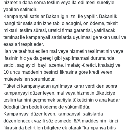
hizmetin daha sonra teslim veya ifa edilmesi suretiyle
yapilan satimdir.
Kampanyali satislar Bakanligin izni ile yapilir. Bakanlik
hangi tür satislarin izne tabi olacagini, ön ödeme, taksit
miktari, teslim süresi, üretici firma garantisi, yatirilacak
teminat ile kampanyali satislarda uyulmasi gereken usul ve
esaslari tespit eder.
Ilan ve taahhüt edilen mal veya hizmetin teslimatinin veya
ifasinin hiç ya da geregi gibi yapilmamasi durumunda,
satici, saglayici, bayi, acente, imalatçi-üretici, ithalatçi ve
10 uncu maddenin besinci fikrasina göre kredi veren
müteselsilen sorumludur.
Tüketici kampanyadan ayrilmaya karar verdikten sonra
kampanyayi düzenleyen, mal veya hizmetin tüketiciye
teslim tarihini geçmemek sartiyla tüketicinin o ana kadar
ödedigi tüm bedeli ödemekle yükümlüdür.
Kampanyayi düzenleyen, kampanyali satislarda
düzenlenecek yazili sözlesmede, 6/A maddesinin ikinci
fikrasinda belirtilen bilgilere ek olarak "kampanya bitis