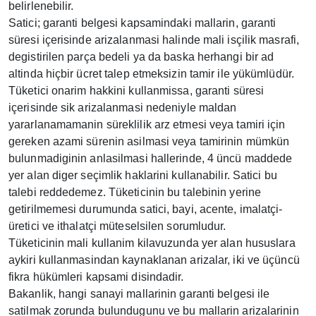
belirlenebilir.
Satici; garanti belgesi kapsamindaki mallarin, garanti
süresi içerisinde arizalanmasi halinde mali isçilik masrafi,
degistirilen parça bedeli ya da baska herhangi bir ad
altinda hiçbir ücret talep etmeksizin tamir ile yükümlüdür.
Tüketici onarim hakkini kullanmissa, garanti süresi
içerisinde sik arizalanmasi nedeniyle maldan
yararlanamamanin süreklilik arz etmesi veya tamiri için
gereken azami sürenin asilmasi veya tamirinin mümkün
bulunmadiginin anlasilmasi hallerinde, 4 üncü maddede
yer alan diger seçimlik haklarini kullanabilir. Satici bu
talebi reddedemez. Tüketicinin bu talebinin yerine
getirilmemesi durumunda satici, bayi, acente, imalatçi-
üretici ve ithalatçi müteselsilen sorumludur.
Tüketicinin mali kullanim kilavuzunda yer alan hususlara
aykiri kullanmasindan kaynaklanan arizalar, iki ve üçüncü
fikra hükümleri kapsami disindadir.
Bakanlik, hangi sanayi mallarinin garanti belgesi ile
satilmak zorunda bulundugunu ve bu mallarin arizalarinin