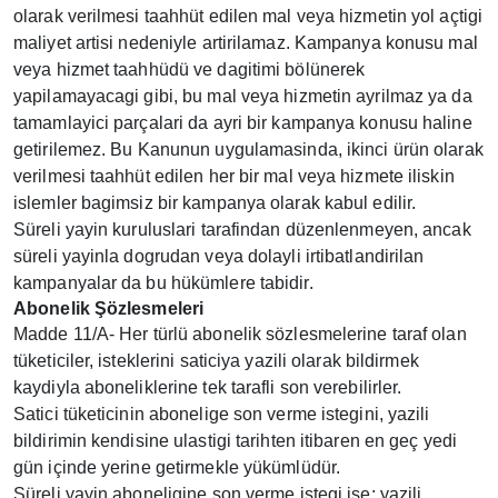
olarak verilmesi taahhüt edilen mal veya hizmetin yol açtigi
maliyet artisi nedeniyle artirilamaz. Kampanya konusu mal
veya hizmet taahhüdü ve dagitimi bölünerek
yapilamayacagi gibi, bu mal veya hizmetin ayrilmaz ya da
tamamlayici parçalari da ayri bir kampanya konusu haline
getirilemez. Bu Kanunun uygulamasinda, ikinci ürün olarak
verilmesi taahhüt edilen her bir mal veya hizmete iliskin
islemler bagimsiz bir kampanya olarak kabul edilir.
Süreli yayin kuruluslari tarafindan düzenlenmeyen, ancak
süreli yayinla dogrudan veya dolayli irtibatlandirilan
kampanyalar da bu hükümlere tabidir.
Abonelik Şözlesmeleri
Madde 11/A- Her türlü abonelik sözlesmelerine taraf olan
tüketiciler, isteklerini saticiya yazili olarak bildirmek
kaydiyla aboneliklerine tek tarafli son verebilirler.
Satici tüketicinin abonelige son verme istegini, yazili
bildirimin kendisine ulastigi tarihten itibaren en geç yedi
gün içinde yerine getirmekle yükümlüdür.
Süreli yayin aboneligine son verme istegi ise; yazili