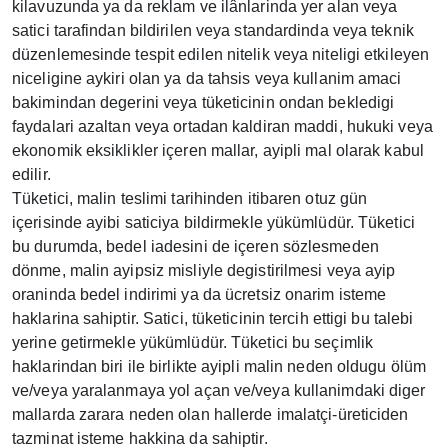
kilavuzunda ya da reklam ve ilânlarinda yer alan veya
satici tarafindan bildirilen veya standardinda veya teknik
düzenlemesinde tespit edilen nitelik veya niteligi etkileyen
niceligine aykiri olan ya da tahsis veya kullanim amaci
bakimindan degerini veya tüketicinin ondan bekledigi
faydalari azaltan veya ortadan kaldiran maddi, hukuki veya
ekonomik eksiklikler içeren mallar, ayipli mal olarak kabul
edilir.
Tüketici, malin teslimi tarihinden itibaren otuz gün
içerisinde ayibi saticiya bildirmekle yükümlüdür. Tüketici
bu durumda, bedel iadesini de içeren sözlesmeden
dönme, malin ayipsiz misliyle degistirilmesi veya ayip
oraninda bedel indirimi ya da ücretsiz onarim isteme
haklarina sahiptir. Satici, tüketicinin tercih ettigi bu talebi
yerine getirmekle yükümlüdür. Tüketici bu seçimlik
haklarindan biri ile birlikte ayipli malin neden oldugu ölüm
ve/veya yaralanmaya yol açan ve/veya kullanimdaki diger
mallarda zarara neden olan hallerde imalatçi-üreticiden
tazminat isteme hakkina da sahiptir.