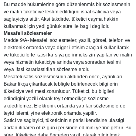
Bu madde hükümlerine göre düzenlenmis bir sözlesmenin
ve malin tüketiciye teslim edildigini ispat saticiya veya
saglayiciya aittir. Aksi takdirde, tüketici cayma hakkini
kullanmak için yedi günlük süre ile bagli degildir.
Mesafeli sözlesmeler
Madde 9/A- Mesafeli sözlesmeler; yazili, görsel, telefon ve
elektronik ortamda veya diger iletisim araçlari kullanilarak
ve tüketicilerle karsi karsiya gelinmeksizin yapilan ve malin
veya hizmetin tüketiciye aninda veya sonradan teslimi
veya ifasi kararlastirilan sözlesmelerdir.
Mesafeli satis sözlesmesinin akdinden önce, ayrintilari
Bakanlikça çikarilacak tebligle belirlenecek bilgilerin
tüketiciye verilmesi zorunludur. Tüketici, bu bilgileri
edindigini yazili olarak teyit etmedikçe sözlesme
akdedilemez. Elektronik ortamda yapilan sözlesmelerde
teyid islemi, yine elektronik ortamda yapilir.
Satici ve saglayici, tüketicinin siparisi kendisine ulastigi
andan itibaren otuz gün içerisinde edimini yerine getirir. Bu
süre, tüketiciye daha önceden yazili olarak bildirilmek