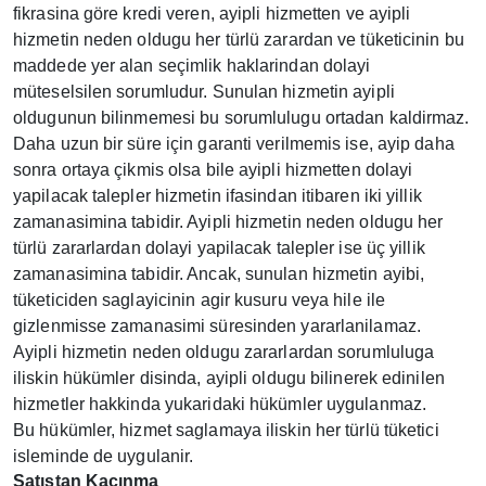
fikrasina göre kredi veren, ayipli hizmetten ve ayipli
hizmetin neden oldugu her türlü zarardan ve tüketicinin bu
maddede yer alan seçimlik haklarindan dolayi
müteselsilen sorumludur. Sunulan hizmetin ayipli
oldugunun bilinmemesi bu sorumlulugu ortadan kaldirmaz.
Daha uzun bir süre için garanti verilmemis ise, ayip daha
sonra ortaya çikmis olsa bile ayipli hizmetten dolayi
yapilacak talepler hizmetin ifasindan itibaren iki yillik
zamanasimina tabidir. Ayipli hizmetin neden oldugu her
türlü zararlardan dolayi yapilacak talepler ise üç yillik
zamanasimina tabidir. Ancak, sunulan hizmetin ayibi,
tüketiciden saglayicinin agir kusuru veya hile ile
gizlenmisse zamanasimi süresinden yararlanilamaz.
Ayipli hizmetin neden oldugu zararlardan sorumluluga
iliskin hükümler disinda, ayipli oldugu bilinerek edinilen
hizmetler hakkinda yukaridaki hükümler uygulanmaz.
Bu hükümler, hizmet saglamaya iliskin her türlü tüketici
isleminde de uygulanir.
Satıştan Kaçınma