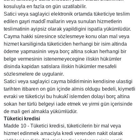
kosuluyla en fazla on gün uzatilabilir.
Satici veya saglayici elektronik ortamda tüketiciye teslim
edilen gayri maddî mallarin veya sunulan hizmetlerin
teslimatinin ayipsiz olarak yapildigini ispatla yükümlüdür.
Cayma hakki süresince sözlesmeye konu olan mal veya
hizmet karsiliginda tüketiciden herhangi bir isim altinda
ödeme yapmasinin veya borç altina sokan herhangi bir
belge vermesinin istenemeyecegine iliskin hükümler
disinda kapidan satislara iliskin hükümler mesafeli
sözlesmelere de uygulanir.
Satici veya saglayici cayma bildiriminin kendisine ulastigi
tarihten itibaren on gün içinde almis oldugu bedeli, kiymetli
evraki ve tüketiciyi bu hukukî islemden dolayi borç altina
sokan her türlü belgeyi iade etmek ve yirmi gün içerisinde
de mali geri almakla yükümlüdür.
Tüketici kredisi
Madde 10 - Tüketici kredisi, tüketicilerin bir mal veya
hizmet edinmek amaciyla kredi verenden nakit olarak