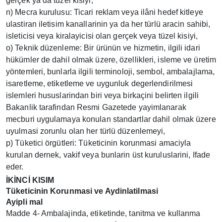
gerçek ya da tüzel kisiyi,
n) Mecra kurulusu: Ticari reklam veya ilâni hedef kitleye
ulastiran iletisim kanallarinin ya da her türlü aracin sahibi,
isleticisi veya kiralayicisi olan gerçek veya tüzel kisiyi,
o) Teknik düzenleme: Bir ürünün ve hizmetin, ilgili idari
hükümler de dahil olmak üzere, özellikleri, isleme ve üretim
yöntemleri, bunlarla ilgili terminoloji, sembol, ambalajlama,
isaretleme, etiketleme ve uygunluk degerlendirilmesi
islemleri hususlarindan biri veya birkaçini belirten ilgili
Bakanlik tarafindan Resmi Gazetede yayimlanarak
mecburi uygulamaya konulan standartlar dahil olmak üzere
uyulmasi zorunlu olan her türlü düzenlemeyi,
p) Tüketici örgütleri: Tüketicinin korunmasi amaciyla
kurulan dernek, vakif veya bunlarin üst kuruluslarini, Ifade
eder.
İKİNCİ KISIM
Tüketicinin Korunmasi ve Aydinlatilmasi
Ayipli mal
Madde 4- Ambalajinda, etiketinde, tanitma ve kullanma