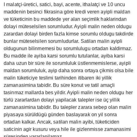
I malatçi-üretici, satici, bayi, acente, ithalatçi ve 10 uncu
maddenin besinci fikrasina göre kredi veren ayipli maldan
ve tüketicinin bu maddede yer alan seçimlik haklarindan
dolayi müteselsilen sorumludur. Ayipli malin neden oldugu
zarardan dolayi birden fazla kimse sorumlu oldugu takdirde
bunlar müteselsilen sorumludurlar. Satilan malin ayipli
oldugunun bilinmemesi bu sorumlulugu ortadan kaldirmaz.
Bu madde ile ayiba karsi sorumlu tutulanlar, ayiba karsi
daha uzun bir süre ile sorumluluk üstlenmemislerse, ayipli
maldan sorumluluk, ayip daha sonra ortaya çikmis olsa bile
malin tüketiciye teslimi tarihinden itibaren iki yillik
zamanasimina tabidir. Bu süre konut ve tatil amaçli
tasinmaz mallarda bes yildir. Ayipli malin neden oldugu her
türlü zararlardan dolayi yapilacak talepler ise üç yillik
zamanasimina tabidir. Bu talepler zarara sebep olan malin
piyasaya sürüldügü günden baslayarak on yil sonra
ortadan kalkar. Ancak, satilan malin ayibi, tüketiciden
saticinin agir kusuru veya hile ile gizlenmisse zamanasimi
süresinden yararlanilamaz.