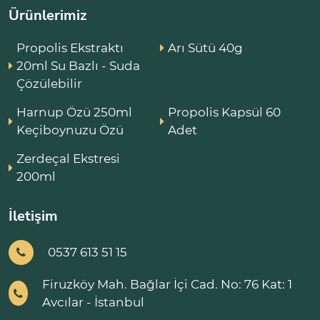
Ürünlerimiz
Propolis Ekstraktı
Arı Sütü 40g
20ml Su Bazlı - Suda
Çözülebilir
Harnup Özü 250ml
Propolis Kapsül 60
Keçiboynuzu Özü
Adet
Zerdeçal Ekstresi
200ml
İletişim
0537 613 51 15
Firuzköy Mah. Bağlar İçi Cad. No: 76 Kat: 1
Avcılar - İstanbul