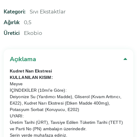
Kategori:
Sıvı Ekstaktlar
Ağırlık
0,5
Üretici
Ekobio
Açıklama
Kudret Narı Ekstresi
KULLANILAN KISIM:
Meyve
İÇİNDEKİLER (10ml’e Göre):
Deiyonize Su (Yardımcı Madde), Gliserol (Kıvam Arttırıcı,
E422), Kudret Narı Ekstresi (Etken Madde 400mg),
Potasyum Sorbat (Koruyucu, E202)
UYARI:
Üretim Tarihi (ÜRT), Tavsiye Edilen Tüketim Tarihi (TETT)
ve Parti No (PN) ambalajın üzerindedir.
Serin yerde muhafaza ediniz.