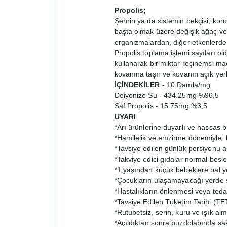
Propolis;
Şehrin ya da sistemin bekçisi, koru
başta olmak üzere değişik ağaç ve 
organizmalardan, diğer etkenlerde
Propolis toplama işlemi sayıları old
kullanarak bir miktar reçinemsi mad
kovanına taşır ve kovanın açık yer
İÇİNDEKİLER
- 10 Damla/mg
Deiyonize Su - 434.25mg %96,5
Saf Propolis - 15.75mg %3,5
UYARI
:
*Arı ürünlerine duyarlı ve hassas bü
*Hamilelik ve emzirme dönemiyle, h
*Tavsiye edilen günlük porsiyonu 
*Takviye edici gıdalar normal bes
*1 yaşından küçük bebeklere bal ye
*Çocukların ulaşamayacağı yerde s
*Hastalıkların önlenmesi veya teda
*Tavsiye Edilen Tüketim Tarihi (TE
*Rutubetsiz, serin, kuru ve ışık al
*Açıldıktan sonra buzdolabında sakl