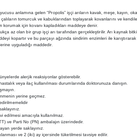
yucusu anlamına gelen “Propolis” işçi arıların kavak, meşe, kayın, oka
çalıların tomurcuk ve kabuklarından toplayarak kovanlarını ve kendiler
n korumak için kovanı kapladıkları maddeye denir.
ukça az olan bir grup işçi arı tarafından gerçekleştirilir. Arı kaynak bit
deyi kopartır ve bu parçayı ağzında sindirim enzimleri ile karıştırarak 
lerine uyguladığı maddedir.
nyelerde alerjik reaksiyonlar gösterebilir.
astalık veya ilaç kullanılması durumlarında doktorunuza danışın.
aşmayın.
lenmenin yerine geçmez.
dirilmemelidir
aklayınız.
vi edilmesi amacıyla kullanılmaz.
TT) ve Parti No (PN) ambalajın üzerindedir.
mayan yerde saklayınız.
anması ve 2 (iki) ay içersinde tüketilmesi tavsiye edilir.