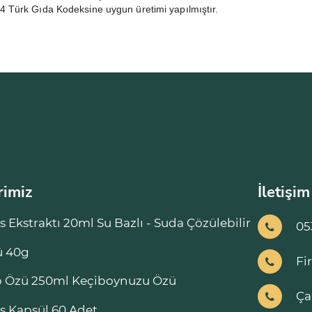
Türk Gıda Kodeksine uygun üretimi yapılmıştır.
rimiz
İletişim
s Ekstraktı 20ml Su Bazlı - Suda Çözülebilir
05
ü 40g
Fi
 Özü 250ml Keçiboynuzu Özü
Ça
s Kapsül 60 Adet