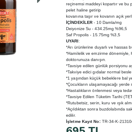
reçinemsi maddeyi kopartır ve bu pa
pelet haline getirip
kovanına taşır ve kovanın açık yer
İÇİNDEKİLER
- 10 Damla/mg
Deiyonize Su - 434.25mg %96,5
Saf Propolis - 15.75mg %3,5
UYARI
:
*Arı ürünlerine duyarlı ve hassas bü
*Hamilelik ve emzirme dönemiyle, h
doktorunuza danışın.
*Tavsiye edilen günlük porsiyonu 
*Takviye edici gıdalar normal bes
*1 yaşından küçük bebeklere bal ye
*Çocukların ulaşamayacağı yerde s
*Hastalıkların önlenmesi veya teda
*Tavsiye Edilen Tüketim Tarihi (TE
*Rutubetsiz, serin, kuru ve ışık al
*Açıldıktan sonra buzdolabında sakl
edilir.
İşletme Kayıt No:
TR-34-K-213104 
695 TL