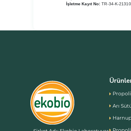
İşletme Kayıt No:
TR-34-K-213104 
Ürünle
Propoli
Arı Süt
Harnup
Propoli