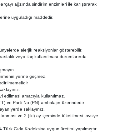
rçayı ağzında sindirim enzimleri ile karıştırarak
lerine uyguladığı maddedir.
nyelerde alerjik reaksiyonlar gösterebilir.
astalık veya ilaç kullanılması durumlarında
aşmayın.
lenmenin yerine geçmez.
dirilmemelidir
aklayınız.
vi edilmesi amacıyla kullanılmaz.
TT) ve Parti No (PN) ambalajın üzerindedir.
mayan yerde saklayınız.
anması ve 2 (iki) ay içersinde tüketilmesi tavsiye
Türk Gıda Kodeksine uygun üretimi yapılmıştır.