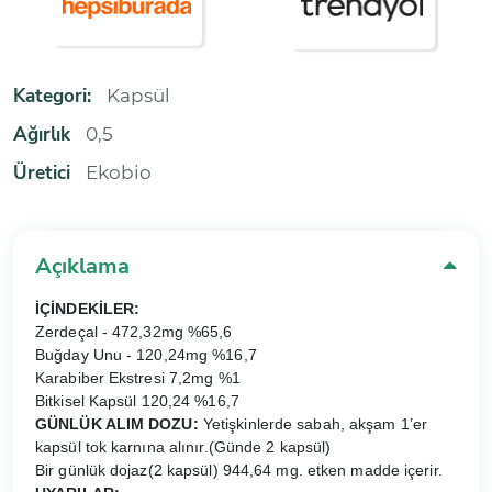
Kategori:
Kapsül
Ağırlık
0,5
Üretici
Ekobio
Açıklama
İÇİNDEKİLER:
Zerdeçal - 472,32mg %65,6
Buğday Unu - 120,24mg %16,7
Karabiber Ekstresi 7,2mg %1
Bitkisel Kapsül 120,24 %16,7
GÜNLÜK ALIM DOZU:
Yetişkinlerde sabah, akşam 1’er
kapsül tok karnına alınır.(Günde 2 kapsül)
Bir günlük dojaz(2 kapsül) 944,64 mg. etken madde içerir.