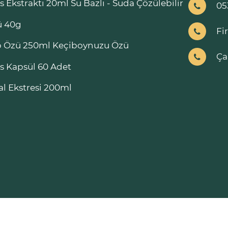
s Ekstraktı 20ml Su Bazlı - Suda Çözülebilir
05
ü 40g
Fi
 Özü 250ml Keçiboynuzu Özü
Ça
s Kapsül 60 Adet
l Ekstresi 200ml