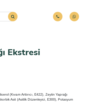
ı Ekstresi
serol (Kıvam Arttırıcı, E422), Zeytin Yaprağı
orbik Asit (Asitlik Düzenleyici, E300), Potasyum