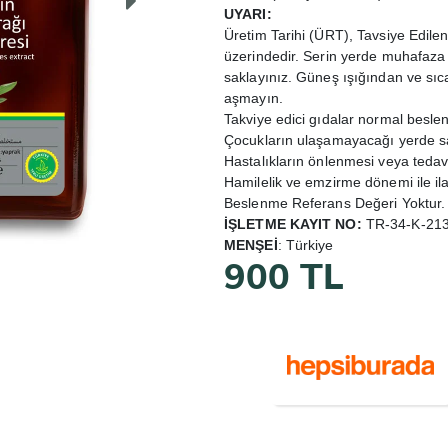
UYARI:
Üretim Tarihi (ÜRT), Tavsiye Edile
üzerindedir. Serin yerde muhafaza
saklayınız. Güneş ışığından ve sıc
aşmayın.
Takviye edici gıdalar normal besl
Çocukların ulaşamayacağı yerde sa
Hastalıkların önlenmesi veya tedav
Hamilelik ve emzirme dönemi ile i
Beslenme Referans Değeri Yoktur.
İŞLETME KAYIT NO:
TR-34-K-2131
MENŞEİ
: Türkiye
900 TL