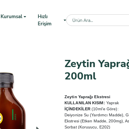
Kurumsal
Hızlı
Erişim
Zeytin Yaprağ
200ml
Zeytin Yaprağı Ekstresi
KULLANILAN KISIM:
Yaprak
İÇİNDEKİLER
(10ml’e Göre):
Deiyonize Su (Yardımcı Madde), Gli
Ekstresi (Etken Madde, 200mg), Ask
Sorbat (Koruyucu, E202)