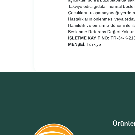
açıldıktan sonra buzdolabında sak
Takviye edici gıdalar normal besl
Çocukların ulaşamayacağı yerde s
Hastalıkların önlenmesi veya tedav
Hamilelik ve emzirme dönemi ile i
Beslenme Referans Değeri Yoktur.
İŞLETME KAYIT NO:
TR-34-K-2131
MENŞEİ
: Türkiye
Ürünle