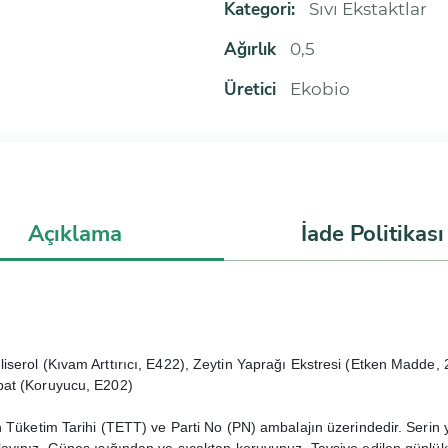
Kategori:
Sıvı Ekstaktlar
Ağırlık
0,5
Üretici
Ekobio
Açıklama
İade Politikası
serol (Kıvam Arttırıcı, E422), Zeytin Yaprağı Ekstresi (Etken Madde, 2
bat (Koruyucu, E202)
n Tüketim Tarihi (TETT) ve Parti No (PN) ambalajın üzerindedir. Seri