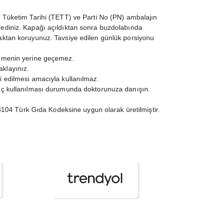
n Tüketim Tarihi (TETT) ve Parti No (PN) ambalajın
 ediniz. Kapağı açıldıktan sonra buzdolabında
aktan koruyunuz. Tavsiye edilen günlük porsiyonu
enmenin yerine geçemez.
klayınız.
i edilmesi amacıyla kullanılmaz.
laç kullanılması durumunda doktorunuza danışın.
04 Türk Gıda Kodeksine uygun olarak üretilmiştir.