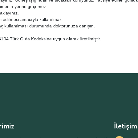
layınız. Güneş ışığından ve sıcaktan koruyunuz. Tavsiye edilen günlü
enmenin yerine geçemez.
aklayınız.
i edilmesi amacıyla kullanılmaz.
laç kullanılması durumunda doktorunuza danışın.
04 Türk Gıda Kodeksine uygun olarak üretilmiştir.
rimiz
İletişim